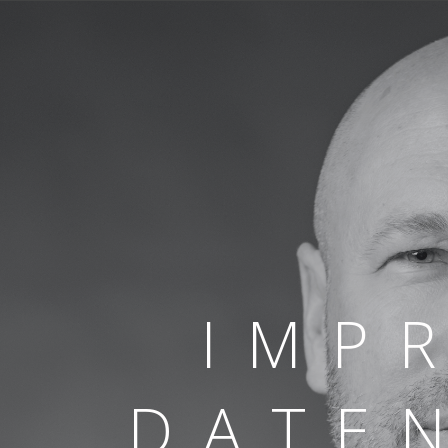
I M P R
D A T E N